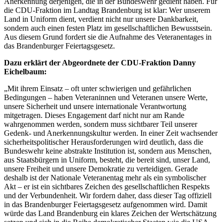
Anerkennung derjenigen, die in der Bundeswehr gedient haben. Für
die CDU-Fraktion im Landtag Brandenburg ist klar: Wer unserem
Land in Uniform dient, verdient nicht nur unsere Dankbarkeit,
sondern auch einen festen Platz im gesellschaftlichen Bewusstsein.
Aus diesem Grund fordert sie die Aufnahme des Veteranentages in
das Brandenburger Feiertagsgesetz.
Dazu erklärt der Abgeordnete der CDU-Fraktion Danny
Eichelbaum:
„Mit ihrem Einsatz – oft unter schwierigen und gefährlichen
Bedingungen – haben Veteraninnen und Veteranen unsere Werte,
unsere Sicherheit und unsere internationale Verantwortung
mitgetragen. Dieses Engagement darf nicht nur am Rande
wahrgenommen werden, sondern muss sichtbarer Teil unserer
Gedenk- und Anerkennungskultur werden. In einer Zeit wachsender
sicherheitspolitischer Herausforderungen wird deutlich, dass die
Bundeswehr keine abstrakte Institution ist, sondern aus Menschen,
aus Staatsbürgern in Uniform, besteht, die bereit sind, unser Land,
unsere Freiheit und unsere Demokratie zu verteidigen. Gerade
deshalb ist der Nationale Veteranentag mehr als ein symbolischer
Akt – er ist ein sichtbares Zeichen des gesellschaftlichen Respekts
und der Verbundenheit. Wir fordern daher, dass dieser Tag offiziell
in das Brandenburger Feiertagsgesetz aufgenommen wird. Damit
würde das Land Brandenburg ein klares Zeichen der Wertschätzung