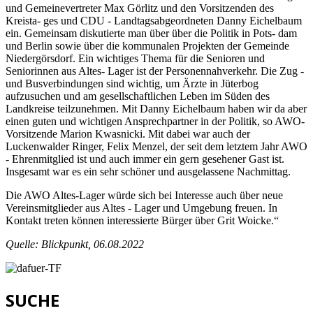
und Gemeinevertreter Max Görlitz und den Vorsitzenden des
Kreista- ges und CDU - Landtagsabgeordneten Danny Eichelbaum
ein. Gemeinsam diskutierte man über über die Politik in Pots- dam
und Berlin sowie über die kommunalen Projekten der Gemeinde
Niedergörsdorf. Ein wichtiges Thema für die Senioren und
Seniorinnen aus Altes- Lager ist der Personennahverkehr. Die Zug -
und Busverbindungen sind wichtig, um Ärzte in Jüterbog
aufzusuchen und am gesellschaftlichen Leben im Süden des
Landkreise teilzunehmen. Mit Danny Eichelbaum haben wir da aber
einen guten und wichtigen Ansprechpartner in der Politik, so AWO-
Vorsitzende Marion Kwasnicki. Mit dabei war auch der
Luckenwalder Ringer, Felix Menzel, der seit dem letztem Jahr AWO
- Ehrenmitglied ist und auch immer ein gern gesehener Gast ist.
Insgesamt war es ein sehr schöner und ausgelassene Nachmittag.
Die AWO Altes-Lager würde sich bei Interesse auch über neue
Vereinsmitglieder aus Altes - Lager und Umgebung freuen. In
Kontakt treten können interessierte Bürger über Grit Woicke.“
Quelle: Blickpunkt, 06.08.2022
SUCHE