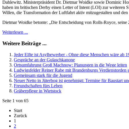
Dahlewitz. Ministerpräsident Dr. Dietmar Woidke sowie Dominic Hor
haben im britischen Derby einen Letter of Intent (LOI) zur weiteren
Willen, die Transformation der Luftfahrt aktiv mitzugestalten und den
Dietmar Woidke betonte: „Die Entscheidung von Rolls-Royce, seine Zu
Weiterlesen ...
Weitere Beiträge ...
Jeder Elfte ist Asylbewerber - Ohne diese Menschen wäre ab 1
Gespräche an der Gulaschkanone
Ortsumfahrung Groß Machnow: Planungen in die Wege leiten
Ludwigsfelder Reiner Rabe mit Brandenburgs Verdienstorden 
Gemeinsam stark für die Jugend
Neuer Netto in Jüterbog ist genehmigt: Termine für Baustart u
Freundschaften fürs Leben
Gräberpflege in Wietstock
Seite 1 von 65
Start
Zurück
1
2