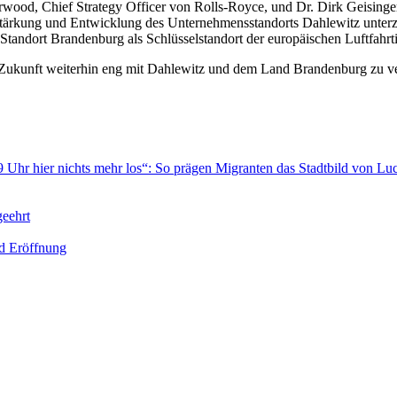
wood, Chief Strategy Officer von Rolls-Royce, und Dr. Dirk Geisinger
 Stärkung und Entwicklung des Unternehmensstandorts Dahlewitz unterz
 Standort Brandenburg als Schlüsselstandort der europäischen Luftfahrtin
kunft weiterhin eng mit Dahlewitz und dem Land Brandenburg zu verbin
9 Uhr hier nichts mehr los“: So prägen Migranten das Stadtbild von L
geehrt
nd Eröffnung