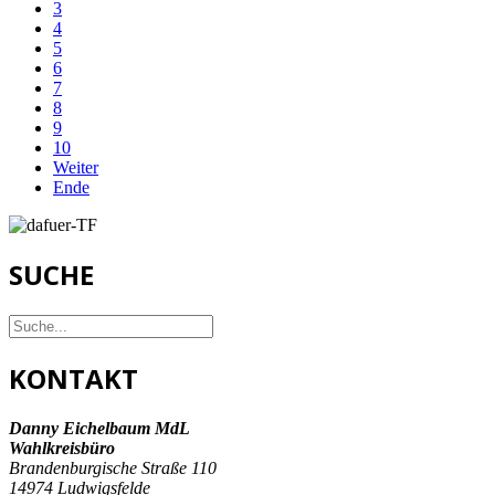
3
4
5
6
7
8
9
10
Weiter
Ende
SUCHE
KONTAKT
Danny Eichelbaum MdL
Wahlkreisbüro
Brandenburgische Straße 110
14974 Ludwigsfelde