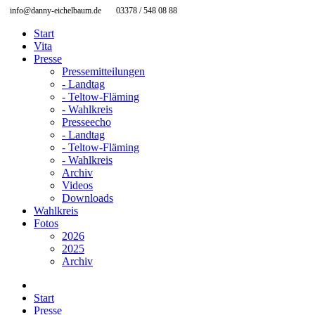
info@danny-eichelbaum.de
03378 / 548 08 88
Start
Vita
Presse
Pressemitteilungen
- Landtag
- Teltow-Fläming
- Wahlkreis
Presseecho
- Landtag
- Teltow-Fläming
- Wahlkreis
Archiv
Videos
Downloads
Wahlkreis
Fotos
2026
2025
Archiv
Start
Presse