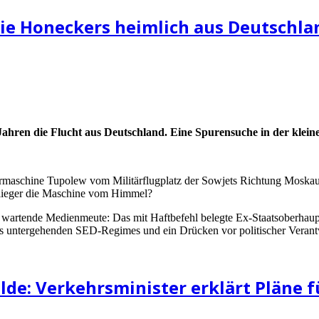
s die Honeckers heimlich aus Deutschla
ahren die Flucht aus Deutschland. Eine Spurensuche in der klein
rmaschine Tupolew vom Militärflugplatz der Sowjets Richtung Moskau a
dflieger die Maschine vom Himmel?
litz wartende Medienmeute: Das mit Haftbefehl belegte Ex-Staatsoberh
des untergehenden SED-Regimes und ein Drücken vor politischer Veran
lde: Verkehrsminister erklärt Pläne