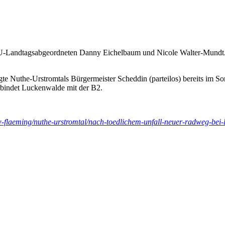
 CDU-Landtagsabgeordneten Danny Eichelbaum und Nicole Walter-Mundt.
agte Nuthe-Urstromtals Bürgermeister Scheddin (parteilos) bereits im So
erbindet Luckenwalde mit der B2.
ow-flaeming/nuthe-urstromtal/nach-toedlichem-unfall-neuer-radweg-bei