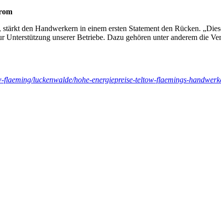
trom
ärkt den Handwerkern in einem ersten Statement den Rücken. „Diese Kri
 Unterstützung unserer Betriebe. Dazu gehören unter anderem die Ver
ltow-flaeming/luckenwalde/hohe-energiepreise-teltow-flaemings-h