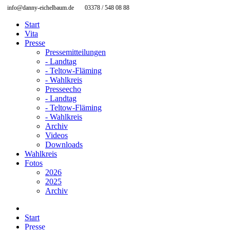
info@danny-eichelbaum.de
03378 / 548 08 88
Start
Vita
Presse
Pressemitteilungen
- Landtag
- Teltow-Fläming
- Wahlkreis
Presseecho
- Landtag
- Teltow-Fläming
- Wahlkreis
Archiv
Videos
Downloads
Wahlkreis
Fotos
2026
2025
Archiv
Start
Presse