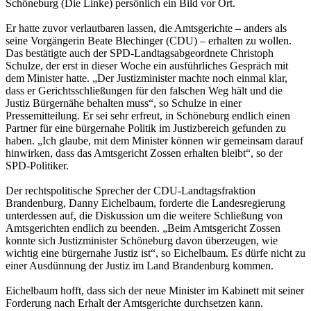
Schöneburg (Die Linke) persönlich ein Bild vor Ort.
Er hatte zuvor verlautbaren lassen, die Amtsgerichte – anders als
seine Vorgängerin Beate Blechinger (CDU) – erhalten zu wollen.
Das bestätigte auch der SPD-Landtagsabgeordnete Christoph
Schulze, der erst in dieser Woche ein ausführliches Gespräch mit
dem Minister hatte. „Der Justizminister machte noch einmal klar,
dass er Gerichtsschließungen für den falschen Weg hält und die
Justiz Bürgernähe behalten muss“, so Schulze in einer
Pressemitteilung. Er sei sehr erfreut, in Schöneburg endlich einen
Partner für eine bürgernahe Politik im Justizbereich gefunden zu
haben. „Ich glaube, mit dem Minister können wir gemeinsam darauf
hinwirken, dass das Amtsgericht Zossen erhalten bleibt“, so der
SPD-Politiker.
Der rechtspolitische Sprecher der CDU-Landtagsfraktion
Brandenburg, Danny Eichelbaum, forderte die Landesregierung
unterdessen auf, die Diskussion um die weitere Schließung von
Amtsgerichten endlich zu beenden. „Beim Amtsgericht Zossen
konnte sich Justizminister Schöneburg davon überzeugen, wie
wichtig eine bürgernahe Justiz ist“, so Eichelbaum. Es dürfe nicht zu
einer Ausdünnung der Justiz im Land Brandenburg kommen.
Eichelbaum hofft, dass sich der neue Minister im Kabinett mit seiner
Forderung nach Erhalt der Amtsgerichte durchsetzen kann.