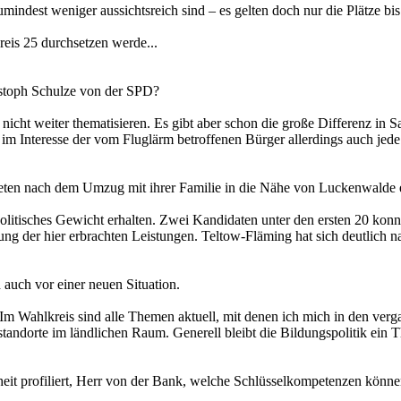
indest weniger aussichtsreich sind – es gelten doch nur die Plätze bis
eis 25 durchsetzen werde...
ristoph Schulze von der SPD?
 nicht weiter thematisieren. Es gibt aber schon die große Differenz in 
im Interesse der vom Fluglärm betroffenen Bürger allerdings auch je
 treten nach dem Umzug mit ihrer Familie in die Nähe von Luckenwalde 
litisches Gewicht erhalten. Zwei Kandidaten unter den ersten 20 konnt
ng der hier erbrachten Leistungen. Teltow-Fläming hat sich deutlich 
 auch vor einer neuen Situation.
 Im Wahlkreis sind alle Themen aktuell, mit denen ich mich in den ver
tandorte im ländlichen Raum. Generell bleibt die Bildungspolitik ein Th
rheit profiliert, Herr von der Bank, welche Schlüsselkompetenzen könn