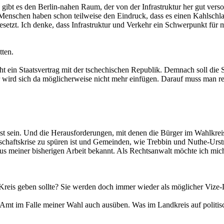
 gibt es den Berlin-nahen Raum, der von der Infrastruktur her gut verso
 Menschen haben schon teilweise den Eindruck, dass es einen Kahlsch
setzt. Ich denke, dass Infrastruktur und Verkehr ein Schwerpunkt für m
tten.
eht ein Staatsvertrag mit der tschechischen Republik. Demnach soll die
 wird sich da möglicherweise nicht mehr einfügen. Darauf muss man re
st sein. Und die Herausforderungen, mit denen die Bürger im Wahlkrei
chaftskrise zu spüren ist und Gemeinden, wie Trebbin und Nuthe-Urstr
s meiner bisherigen Arbeit bekannt. Als Rechtsanwalt möchte ich mich
Kreis geben sollte? Sie werden doch immer wieder als möglicher Vize-
mt im Falle meiner Wahl auch ausüben. Was im Landkreis auf politische