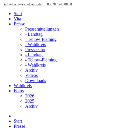
info@danny-eichelbaum.de
03378 / 548 08 88
Start
Vita
Presse
Pressemitteilungen
- Landtag
- Teltow-Fläming
- Wahlkreis
Presseecho
- Landtag
- Teltow-Fläming
- Wahlkreis
Archiv
Videos
Downloads
Wahlkreis
Fotos
2026
2025
Archiv
Start
Presse