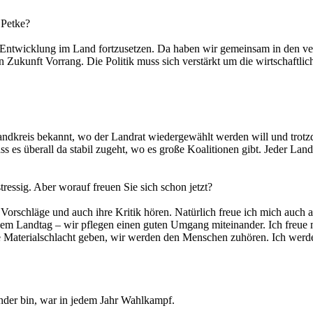
 Petke?
che Entwicklung im Land fortzusetzen. Da haben wir gemeinsam in den 
 in Zukunft Vorrang. Die Politik muss sich verstärkt um die wirtschaf
Landkreis bekannt, wo der Landrat wiedergewählt werden will und trotzd
s überall da stabil zugeht, wo es große Koalitionen gibt. Jeder Landrat
essig. Aber worauf freuen Sie sich schon jetzt?
e Vorschläge und auch ihre Kritik hören. Natürlich freue ich mich auc
Landtag – wir pflegen einen guten Umgang miteinander. Ich freue mich
ine Materialschlacht geben, wir werden den Menschen zuhören. Ich werd
ender bin, war in jedem Jahr Wahlkampf.