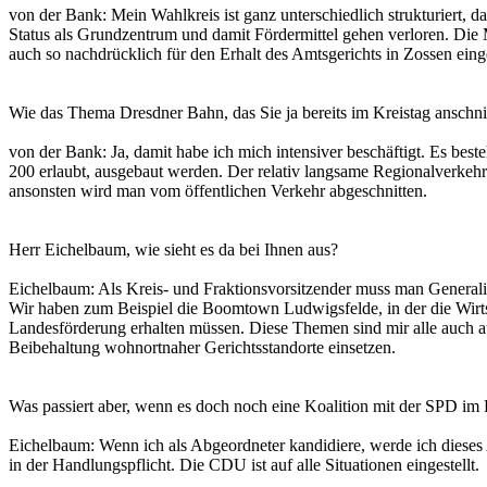
von der Bank: Mein Wahlkreis ist ganz unterschiedlich strukturiert, da
Status als Grundzentrum und damit Fördermittel gehen verloren. Die
auch so nachdrücklich für den Erhalt des Amtsgerichts in Zossen einge
Wie das Thema Dresdner Bahn, das Sie ja bereits im Kreistag anschni
von der Bank: Ja, damit habe ich mich intensiver beschäftigt. Es best
200 erlaubt, ausgebaut werden. Der relativ langsame Regionalverkehr
ansonsten wird man vom öffentlichen Verkehr abgeschnitten.
Herr Eichelbaum, wie sieht es da bei Ihnen aus?
Eichelbaum: Als Kreis- und Fraktionsvorsitzender muss man Generali
Wir haben zum Beispiel die Boomtown Ludwigsfelde, in der die Wirts
Landesförderung erhalten müssen. Diese Themen sind mir alle auch au
Beibehaltung wohnortnaher Gerichtsstandorte einsetzen.
Was passiert aber, wenn es doch noch eine Koalition mit der SPD im 
Eichelbaum: Wenn ich als Abgeordneter kandidiere, werde ich dieses A
in der Handlungspflicht. Die CDU ist auf alle Situationen eingestellt.