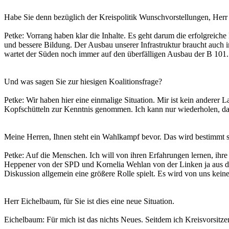
Habe Sie denn bezüglich der Kreispolitik Wunschvorstellungen, Herr
Petke: Vorrang haben klar die Inhalte. Es geht darum die erfolgrei
und bessere Bildung. Der Ausbau unserer Infrastruktur braucht auch
wartet der Süden noch immer auf den überfälligen Ausbau der B 101.
Und was sagen Sie zur hiesigen Koalitionsfrage?
Petke: Wir haben hier eine einmalige Situation. Mir ist kein anderer 
Kopfschütteln zur Kenntnis genommen. Ich kann nur wiederholen, dass e
Meine Herren, Ihnen steht ein Wahlkampf bevor. Das wird bestimmt str
Petke: Auf die Menschen. Ich will von ihren Erfahrungen lernen, ihr
Heppener von der SPD und Kornelia Wehlan von der Linken ja aus dem 
Diskussion allgemein eine größere Rolle spielt. Es wird von uns ke
Herr Eichelbaum, für Sie ist dies eine neue Situation.
Eichelbaum: Für mich ist das nichts Neues. Seitdem ich Kreisvorsitz