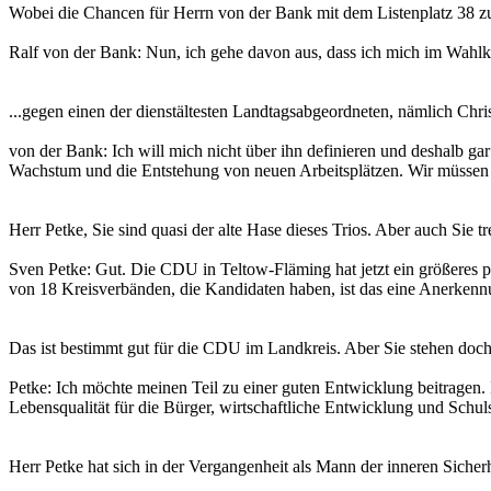
Wobei die Chancen für Herrn von der Bank mit dem Listenplatz 38 zum
Ralf von der Bank: Nun, ich gehe davon aus, dass ich mich im Wahlkr
...gegen einen der dienstältesten Landtagsabgeordneten, nämlich Ch
von der Bank: Ich will mich nicht über ihn definieren und deshalb gar
Wachstum und die Entstehung von neuen Arbeitsplätzen. Wir müssen 
Herr Petke, Sie sind quasi der alte Hase dieses Trios. Aber auch Sie
Sven Petke: Gut. Die CDU in Teltow-Fläming hat jetzt ein größeres po
von 18 Kreisverbänden, die Kandidaten haben, ist das eine Anerkennu
Das ist bestimmt gut für die CDU im Landkreis. Aber Sie stehen doch
Petke: Ich möchte meinen Teil zu einer guten Entwicklung beitragen.
Lebensqualität für die Bürger, wirtschaftliche Entwicklung und Schuls
Herr Petke hat sich in der Vergangenheit als Mann der inneren Siche