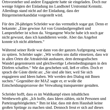
Ortsvorsteher und andere Engagierte hatte sie eingeladen. Doch nur
wenige folgten der Einladung ins Landhotel Urstromtal Kemnitz.
Allerdings stand nicht auf der Einladung, dass der
Bürgermeisterkandidat vorgestellt wird.
Für den 28-jährigen Schröder war das vermutlich sogar gut. Denn er
bekannte: „Eine gewisse Art von Grundaufgeregtheit und
Lampenfieber ist schon da. Vergangene Woche habe ich noch gar
nicht gewusst, dass ich kandidieren werde. Aber das Angebot
konnte ich nicht ablehnen.“
Während seiner Rede war dann von der ganzen Aufgregung wenig
zu spüren. Schröder sagte: „Wir wollen uns dafür einsetzen, dass wir
in allen Orten die Attraktivität ausbauen, dem demografischen
Wandel gegensteuern und gleichwertige Lebensbedingungen in den
Dörfern schaffen.“ Wie das geschehen soll, ließ er offen. Doch er
sprach die Gäste direkt an: „Sie sind alle hier, weil Sie sich
engagieren und Ideen haben. Wir werden den Dialog mit Ihnen
suchen.“ Gegenüber der MAZ sagte er, er wolle die
Entscheidungsprozesse der Verwaltung transparenter gestalten.
Schröder hofft, dass es im Wahlkampf einen inhaltlichen
Wettbewerb gibt. „Ich hoffe, dass Ideen zählen, nicht Personen und
Parteizugehörigkeiten.“ Ihm ist klar, dass mit dem Haushalt keine
großen Sprünge zu machen sind. Dennoch freut er sich auf dieses