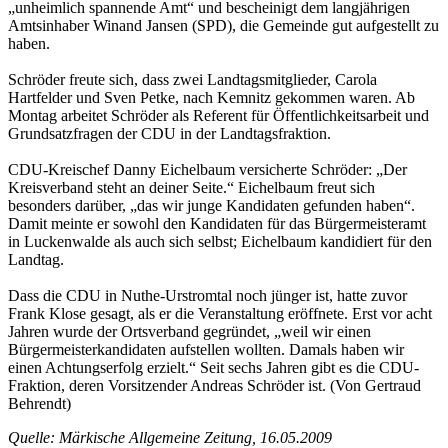
„unheimlich spannende Amt“ und bescheinigt dem langjährigen
Amtsinhaber Winand Jansen (SPD), die Gemeinde gut aufgestellt zu
haben.
Schröder freute sich, dass zwei Landtagsmitglieder, Carola
Hartfelder und Sven Petke, nach Kemnitz gekommen waren. Ab
Montag arbeitet Schröder als Referent für Öffentlichkeitsarbeit und
Grundsatzfragen der CDU in der Landtagsfraktion.
CDU-Kreischef Danny Eichelbaum versicherte Schröder: „Der
Kreisverband steht an deiner Seite.“ Eichelbaum freut sich
besonders darüber, „das wir junge Kandidaten gefunden haben“.
Damit meinte er sowohl den Kandidaten für das Bürgermeisteramt
in Luckenwalde als auch sich selbst; Eichelbaum kandidiert für den
Landtag.
Dass die CDU in Nuthe-Urstromtal noch jünger ist, hatte zuvor
Frank Klose gesagt, als er die Veranstaltung eröffnete. Erst vor acht
Jahren wurde der Ortsverband gegründet, „weil wir einen
Bürgermeisterkandidaten aufstellen wollten. Damals haben wir
einen Achtungserfolg erzielt.“ Seit sechs Jahren gibt es die CDU-
Fraktion, deren Vorsitzender Andreas Schröder ist. (Von Gertraud
Behrendt)
Quelle: Märkische Allgemeine Zeitung, 16.05.2009