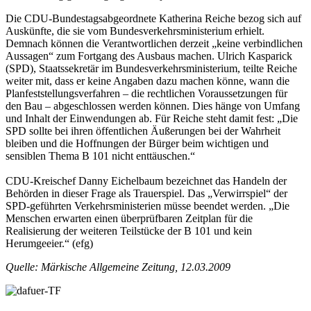
Die CDU-Bundestagsabgeordnete Katherina Reiche bezog sich auf
Auskünfte, die sie vom Bundesverkehrsministerium erhielt.
Demnach können die Verantwortlichen derzeit „keine verbindlichen
Aussagen“ zum Fortgang des Ausbaus machen. Ulrich Kasparick
(SPD), Staatssekretär im Bundesverkehrsministerium, teilte Reiche
weiter mit, dass er keine Angaben dazu machen könne, wann die
Planfeststellungsverfahren – die rechtlichen Voraussetzungen für
den Bau – abgeschlossen werden können. Dies hänge von Umfang
und Inhalt der Einwendungen ab. Für Reiche steht damit fest: „Die
SPD sollte bei ihren öffentlichen Äußerungen bei der Wahrheit
bleiben und die Hoffnungen der Bürger beim wichtigen und
sensiblen Thema B 101 nicht enttäuschen.“
CDU-Kreischef Danny Eichelbaum bezeichnet das Handeln der
Behörden in dieser Frage als Trauerspiel. Das „Verwirrspiel“ der
SPD-geführten Verkehrsministerien müsse beendet werden. „Die
Menschen erwarten einen überprüfbaren Zeitplan für die
Realisierung der weiteren Teilstücke der B 101 und kein
Herumgeeier.“ (efg)
Quelle: Märkische Allgemeine Zeitung, 12.03.2009