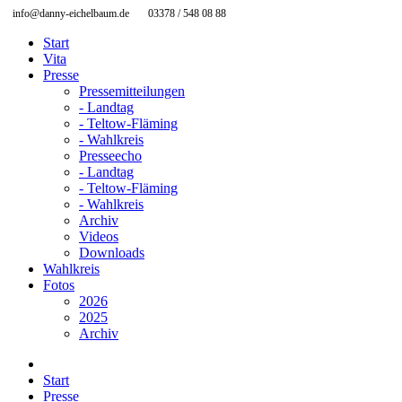
info@danny-eichelbaum.de
03378 / 548 08 88
Start
Vita
Presse
Pressemitteilungen
- Landtag
- Teltow-Fläming
- Wahlkreis
Presseecho
- Landtag
- Teltow-Fläming
- Wahlkreis
Archiv
Videos
Downloads
Wahlkreis
Fotos
2026
2025
Archiv
Start
Presse