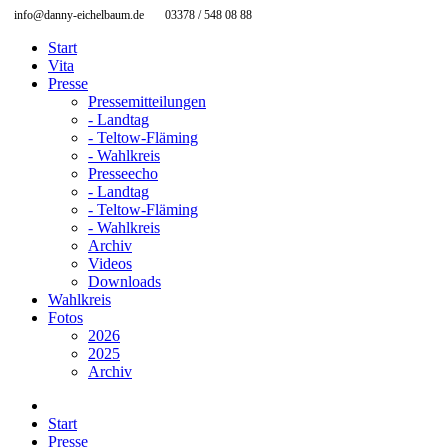
info@danny-eichelbaum.de
03378 / 548 08 88
Start
Vita
Presse
Pressemitteilungen
- Landtag
- Teltow-Fläming
- Wahlkreis
Presseecho
- Landtag
- Teltow-Fläming
- Wahlkreis
Archiv
Videos
Downloads
Wahlkreis
Fotos
2026
2025
Archiv
Start
Presse