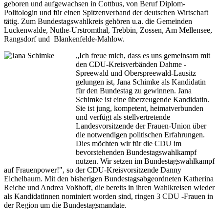
geboren und aufgewachsen in Cottbus, von Beruf Diplom-
Politologin und für einen Spitzenverband der deutschen Wirtschaft
tätig. Zum Bundestagswahlkreis gehören u.a. die Gemeinden
Luckenwalde, Nuthe-Urstromthal, Trebbin, Zossen, Am Mellensee,
Rangsdorf und Blankenfelde-Mahlow.
„Ich freue mich, dass es uns gemeinsam mit
den CDU-Kreisverbänden Dahme -
Spreewald und Oberspreewald-Lausitz
gelungen ist, Jana Schimke als Kandidatin
für den Bundestag zu gewinnen. Jana
Schimke ist eine überzeugende Kandidatin.
Sie ist jung, kompetent, heimatverbunden
und verfügt als stellvertretende
Landesvorsitzende der Frauen-Union über
die notwendigen politischen Erfahrungen.
Dies möchten wir für die CDU im
bevorstehenden Bundestagswahlkampf
nutzen. Wir setzen im Bundestagswahlkampf
auf Frauenpower!", so der CDU-Kreisvorsitzende Danny
Eichelbaum. Mit den bisherigen Bundestagsabgeordneten Katherina
Reiche und Andrea Voßhoff, die bereits in ihren Wahlkreisen wieder
als Kandidatinnen nominiert worden sind, ringen 3 CDU -Frauen in
der Region um die Bundestagsmandate.