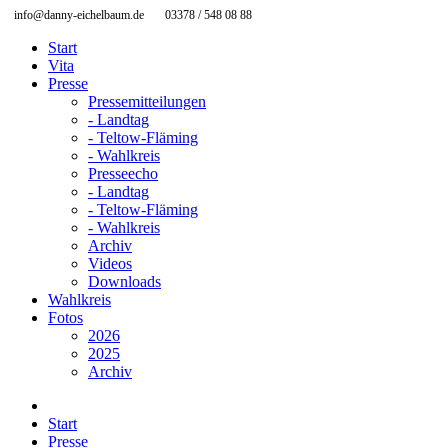
info@danny-eichelbaum.de
03378 / 548 08 88
Start
Vita
Presse
Pressemitteilungen
- Landtag
- Teltow-Fläming
- Wahlkreis
Presseecho
- Landtag
- Teltow-Fläming
- Wahlkreis
Archiv
Videos
Downloads
Wahlkreis
Fotos
2026
2025
Archiv
Start
Presse