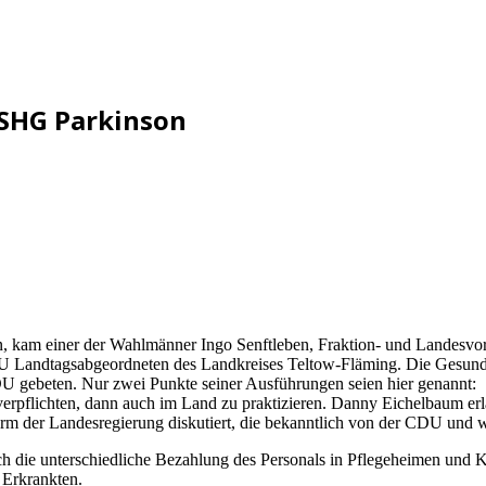
 SHG Parkinson
 kam einer der Wahlmänner Ingo Senftleben, Fraktion- und Landesvor
 Landtagsabgeordneten des Landkreises Teltow-Fläming. Die Gesundh
CDU gebeten. Nur zwei Punkte seiner Ausführungen seien hier genannt:
verpflichten, dann auch im Land zu praktizieren. Danny Eichelbaum erlä
form der Landesregierung diskutiert, die bekanntlich von der CDU und 
ch die unterschiedliche Bezahlung des Personals in Pflegeheimen und K
 Erkrankten.