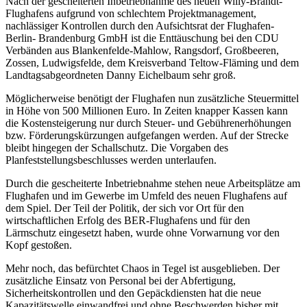
Nach der gescheiterten Inbetriebnahme des neuen Willy-Brandt-
Flughafens aufgrund von schlechtem Projektmanagement,
nachlässiger Kontrollen durch den Aufsichtsrat der Flughafen-
Berlin- Brandenburg GmbH ist die Enttäuschung bei den CDU
Verbänden aus Blankenfelde-Mahlow, Rangsdorf, Großbeeren,
Zossen, Ludwigsfelde, dem Kreisverband Teltow-Fläming und dem
Landtagsabgeordneten Danny Eichelbaum sehr groß.
Möglicherweise benötigt der Flughafen nun zusätzliche Steuermittel
in Höhe von 500 Millionen Euro. In Zeiten knapper Kassen kann
die Kostensteigerung nur durch Steuer- und Gebührenerhöhungen
bzw. Förderungskürzungen aufgefangen werden. Auf der Strecke
bleibt hingegen der Schallschutz. Die Vorgaben des
Planfeststellungsbeschlusses werden unterlaufen.
Durch die gescheiterte Inbetriebnahme stehen neue Arbeitsplätze am
Flughafen und im Gewerbe im Umfeld des neuen Flughafens auf
dem Spiel. Der Teil der Politik, der sich vor Ort für den
wirtschaftlichen Erfolg des BER-Flughafens und für den
Lärmschutz eingesetzt haben, wurde ohne Vorwarnung vor den
Kopf gestoßen.
Mehr noch, das befürchtet Chaos in Tegel ist ausgeblieben. Der
zusätzliche Einsatz von Personal bei der Abfertigung,
Sicherheitskontrollen und den Gepäckdiensten hat die neue
Kapazitätswelle einwandfrei und ohne Beschwerden bisher mit