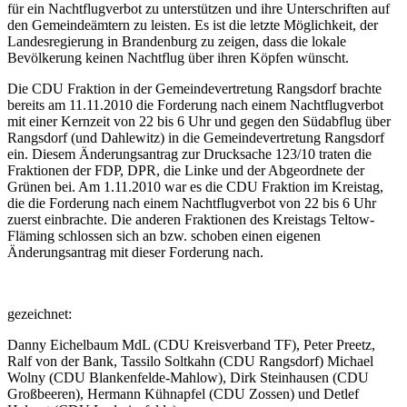
für ein Nachtflugverbot zu unterstützen und ihre Unterschriften auf
den Gemeindeämtern zu leisten. Es ist die letzte Möglichkeit, der
Landesregierung in Brandenburg zu zeigen, dass die lokale
Bevölkerung keinen Nachtflug über ihren Köpfen wünscht.
Die CDU Fraktion in der Gemeindevertretung Rangsdorf brachte
bereits am 11.11.2010 die Forderung nach einem Nachtflugverbot
mit einer Kernzeit von 22 bis 6 Uhr und gegen den Südabflug über
Rangsdorf (und Dahlewitz) in die Gemeindevertretung Rangsdorf
ein. Diesem Änderungsantrag zur Drucksache 123/10 traten die
Fraktionen der FDP, DPR, die Linke und der Abgeordnete der
Grünen bei. Am 1.11.2010 war es die CDU Fraktion im Kreistag,
die die Forderung nach einem Nachtflugverbot von 22 bis 6 Uhr
zuerst einbrachte. Die anderen Fraktionen des Kreistags Teltow-
Fläming schlossen sich an bzw. schoben einen eigenen
Änderungsantrag mit dieser Forderung nach.
gezeichnet:
Danny Eichelbaum MdL (CDU Kreisverband TF), Peter Preetz,
Ralf von der Bank, Tassilo Soltkahn (CDU Rangsdorf) Michael
Wolny (CDU Blankenfelde-Mahlow), Dirk Steinhausen (CDU
Großbeeren), Hermann Kühnapfel (CDU Zossen) und Detlef