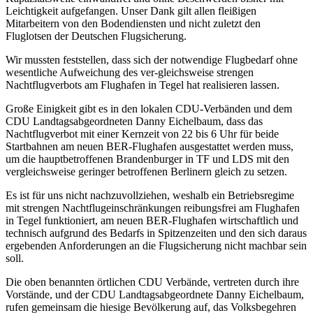
Leichtigkeit aufgefangen. Unser Dank gilt allen fleißigen
Mitarbeitern von den Bodendiensten und nicht zuletzt den
Fluglotsen der Deutschen Flugsicherung.
Wir mussten feststellen, dass sich der notwendige Flugbedarf ohne
wesentliche Aufweichung des ver-gleichsweise strengen
Nachtflugverbots am Flughafen in Tegel hat realisieren lassen.
Große Einigkeit gibt es in den lokalen CDU-Verbänden und dem
CDU Landtagsabgeordneten Danny Eichelbaum, dass das
Nachtflugverbot mit einer Kernzeit von 22 bis 6 Uhr für beide
Startbahnen am neuen BER-Flughafen ausgestattet werden muss,
um die hauptbetroffenen Brandenburger in TF und LDS mit den
vergleichsweise geringer betroffenen Berlinern gleich zu setzen.
Es ist für uns nicht nachzuvollziehen, weshalb ein Betriebsregime
mit strengen Nachtflugeinschränkungen reibungsfrei am Flughafen
in Tegel funktioniert, am neuen BER-Flughafen wirtschaftlich und
technisch aufgrund des Bedarfs in Spitzenzeiten und den sich daraus
ergebenden Anforderungen an die Flugsicherung nicht machbar sein
soll.
Die oben benannten örtlichen CDU Verbände, vertreten durch ihre
Vorstände, und der CDU Landtagsabgeordnete Danny Eichelbaum,
rufen gemeinsam die hiesige Bevölkerung auf, das Volksbegehren