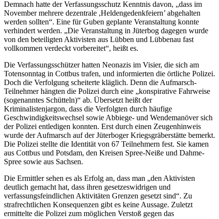
Demnach hatte der Verfassungsschutz Kenntnis davon, „dass im
November mehrere dezentrale ,Heldengedenkfeiern’ abgehalten
werden sollten“. Eine für Guben geplante Veranstaltung konnte
verhindert werden. „Die Veranstaltung in Jüterbog dagegen wurde
von den beteiligten Aktivisten aus Lübben und Lübbenau fast
vollkommen verdeckt vorbereitet“, heißt es.
Die Verfassungsschützer hatten Neonazis im Visier, die sich am
Totensonntag in Cottbus trafen, und informierten die örtliche Polizei.
Doch die Verfolgung scheiterte kläglich. Denn die Aufmarsch-
Teilnehmer hängten die Polizei durch eine „konspirative Fahrweise
(sogenanntes Schütteln)“ ab. Übersetzt heißt der
Kriminalistenjargon, dass die Verfolgten durch häufige
Geschwindigkeitswechsel sowie Abbiege- und Wendemanöver sich
der Polizei entledigen konnten. Erst durch einen Zeugenhinweis
wurde der Aufmarsch auf der Jüterboger Kriegsgräberstätte bemerkt.
Die Polizei stellte die Identität von 67 Teilnehmern fest. Sie kamen
aus Cottbus und Potsdam, den Kreisen Spree-Neiße und Dahme-
Spree sowie aus Sachsen.
Die Ermittler sehen es als Erfolg an, dass man „den Aktivisten
deutlich gemacht hat, dass ihren gesetzeswidrigen und
verfassungsfeindlichen Aktivitäten Grenzen gesetzt sind“. Zu
strafrechtlichen Konsequenzen gibt es keine Aussage. Zuletzt
ermittelte die Polizei zum möglichen Verstoß gegen das