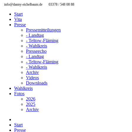
info@danny-eichelbaum.de
03378 / 548 08 88
Start
Vita
Presse
Pressemitteilungen
- Landtag
- Teltow-Fläming
- Wahlkreis
Presseecho
- Landtag
- Teltow-Fläming
- Wahlkreis
Archiv
Videos
Downloads
Wahlkreis
Fotos
2026
2025
Archiv
Start
Presse