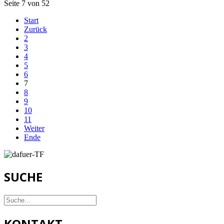
Seite 7 von 52
Start
Zurück
2
3
4
5
6
7
8
9
10
11
Weiter
Ende
SUCHE
KONTAKT