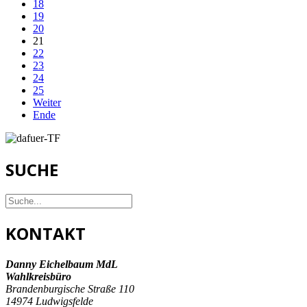
18
19
20
21
22
23
24
25
Weiter
Ende
SUCHE
KONTAKT
Danny Eichelbaum MdL
Wahlkreisbüro
Brandenburgische Straße 110
14974 Ludwigsfelde