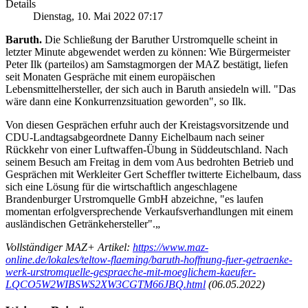
Details
Dienstag, 10. Mai 2022 07:17
Baruth.
Die Schließung der Baruther Urstromquelle scheint in
letzter Minute abgewendet werden zu können: Wie Bürgermeister
Peter Ilk (parteilos) am Samstagmorgen der MAZ bestätigt, liefen
seit Monaten Gespräche mit einem europäischen
Lebensmittelhersteller, der sich auch in Baruth ansiedeln will. "Das
wäre dann eine Konkurrenzsituation geworden", so Ilk.
Von diesen Gesprächen erfuhr auch der Kreistagsvorsitzende und
CDU-Landtagsabgeordnete Danny Eichelbaum nach seiner
Rückkehr von einer Luftwaffen-Übung in Süddeutschland. Nach
seinem Besuch am Freitag in dem vom Aus bedrohten Betrieb und
Gesprächen mit Werkleiter Gert Scheffler twitterte Eichelbaum, dass
sich eine Lösung für die wirtschaftlich angeschlagene
Brandenburger Urstromquelle GmbH abzeichne, "es laufen
momentan erfolgversprechende Verkaufsverhandlungen mit einem
ausländischen Getränkehersteller".„
Vollständiger MAZ+ Artikel:
https://www.maz-
online.de/lokales/teltow-flaeming/baruth-hoffnung-fuer-getraenke-
werk-urstromquelle-gespraeche-mit-moeglichem-kaeufer-
LQCO5W2WIBSWS2XW3CGTM66JBQ.html
(06.05.2022)