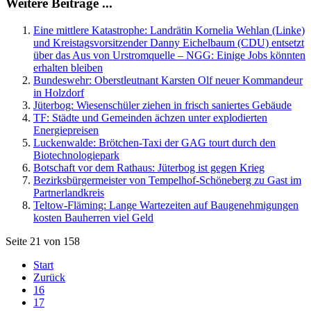
Weitere Beiträge ...
Eine mittlere Katastrophe: Landrätin Kornelia Wehlan (Linke)
und Kreistagsvorsitzender Danny Eichelbaum (CDU) entsetzt
über das Aus von Urstromquelle – NGG: Einige Jobs könnten
erhalten bleiben
Bundeswehr: Oberstleutnant Karsten Olf neuer Kommandeur
in Holzdorf
Jüterbog: Wiesenschüler ziehen in frisch saniertes Gebäude
TF: Städte und Gemeinden ächzen unter explodierten
Energiepreisen
Luckenwalde: Brötchen-Taxi der GAG tourt durch den
Biotechnologiepark
Botschaft vor dem Rathaus: Jüterbog ist gegen Krieg
Bezirksbürgermeister von Tempelhof-Schöneberg zu Gast im
Partnerlandkreis
Teltow-Fläming: Lange Wartezeiten auf Baugenehmigungen
kosten Bauherren viel Geld
Seite 21 von 158
Start
Zurück
16
17