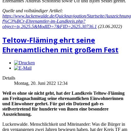
Ehrenamtes Andreas Schönfeld sowie Ulf und Björn Seidel geehrt.
Quelle und vollständiger Artikel:
https://www.luckenwalde.de/Quicknavigation/Startseite/Auszeichnung
f%C3%BCr-Ehrenamtler-im-Landkreis.php?
object=tx,2625.5&ModID=7&FID=2625.30736.1
(23.06.2022)
Teltow-Fläming ehrt seine
Ehrenamtlichen mit großem Fest
Details
Montag, 20. Juni 2022 12:34
Weil es ohne sie nicht geht, hat der Landkreis Teltow-Fläming
am Freitagnachmittag seine ehrenamtlichen Einwohnerinnen
und Einwohner geehrt. Für gut ein Dutzend gab es
stellvertretend für hunderte von ihnen eine besondere
Auszeichnung.
Luckenwalde. Menschlichkeit und Miteinander: Was die Bürger in
den vergangenen zwei Jahren bewiesen haben, hat der Kreis TF am