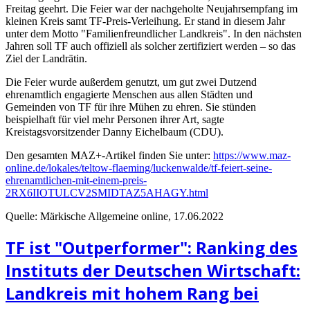
Freitag geehrt. Die Feier war der nachgeholte Neujahrsempfang im
kleinen Kreis samt TF-Preis-Verleihung. Er stand in diesem Jahr
unter dem Motto "Familienfreundlicher Landkreis". In den nächsten
Jahren soll TF auch offiziell als solcher zertifiziert werden – so das
Ziel der Landrätin.
Die Feier wurde außerdem genutzt, um gut zwei Dutzend
ehrenamtlich engagierte Menschen aus allen Städten und
Gemeinden von TF für ihre Mühen zu ehren. Sie stünden
beispielhaft für viel mehr Personen ihrer Art, sagte
Kreistagsvorsitzender Danny Eichelbaum (CDU).
Den gesamten MAZ+-Artikel finden Sie unter:
https://www.maz-
online.de/lokales/teltow-flaeming/luckenwalde/tf-feiert-seine-
ehrenamtlichen-mit-einem-preis-
2RX6IIOTULCV2SMIDTAZ5AHAGY.html
Quelle: Märkische Allgemeine online, 17.06.2022
TF ist "Outperformer": Ranking des
Instituts der Deutschen Wirtschaft:
Landkreis mit hohem Rang bei