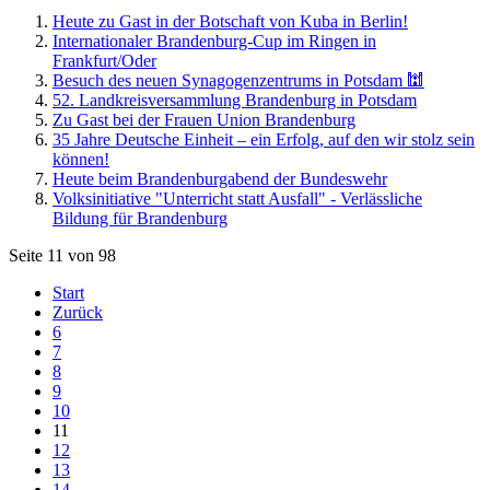
Heute zu Gast in der Botschaft von Kuba in Berlin!
Internationaler Brandenburg-Cup im Ringen in
Frankfurt/Oder
Besuch des neuen Synagogenzentrums in Potsdam 🕍
52. Landkreisversammlung Brandenburg in Potsdam
Zu Gast bei der Frauen Union Brandenburg
35 Jahre Deutsche Einheit – ein Erfolg, auf den wir stolz sein
können!
Heute beim Brandenburgabend der Bundeswehr
Volksinitiative "Unterricht statt Ausfall" - Verlässliche
Bildung für Brandenburg
Seite 11 von 98
Start
Zurück
6
7
8
9
10
11
12
13
14