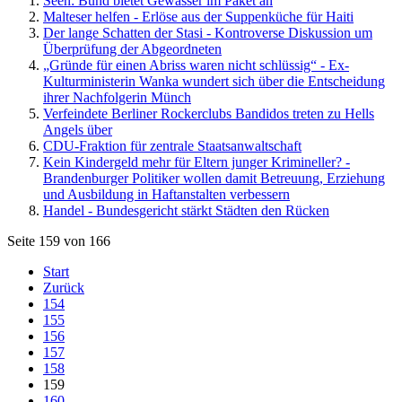
Seen: Bund bietet Gewässer im Paket an
Malteser helfen - Erlöse aus der Suppenküche für Haiti
Der lange Schatten der Stasi - Kontroverse Diskussion um
Überprüfung der Abgeordneten
„Gründe für einen Abriss waren nicht schlüssig“ - Ex-
Kulturministerin Wanka wundert sich über die Entscheidung
ihrer Nachfolgerin Münch
Verfeindete Berliner Rockerclubs Bandidos treten zu Hells
Angels über
CDU-Fraktion für zentrale Staatsanwaltschaft
Kein Kindergeld mehr für Eltern junger Krimineller? -
Brandenburger Politiker wollen damit Betreuung, Erziehung
und Ausbildung in Haftanstalten verbessern
Handel - Bundesgericht stärkt Städten den Rücken
Seite 159 von 166
Start
Zurück
154
155
156
157
158
159
160