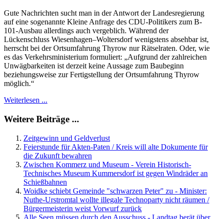
Gute Nachrichten sucht man in der Antwort der Landesregierung
auf eine sogenannte Kleine Anfrage des CDU-Politikers zum B-
101-Ausbau allerdings auch vergeblich. Während der
Lückenschluss Wiesenhagen–Woltersdorf wenigstens absehbar ist,
herrscht bei der Ortsumfahrung Thyrow nur Rätselraten. Oder, wie
es das Verkehrsministerium formuliert: „Aufgrund der zahlreichen
Unwägbarkeiten ist derzeit keine Aussage zum Baubeginn
beziehungsweise zur Fertigstellung der Ortsumfahrung Thyrow
möglich.“
Weiterlesen ...
Weitere Beiträge ...
Zeitgewinn und Geldverlust
Feierstunde für Akten-Paten / Kreis will alte Dokumente für
die Zukunft bewahren
Zwischen Kommerz und Museum - Verein Historisch-
Technisches Museum Kummersdorf ist gegen Windräder an
Schießbahnen
Woidke schiebt Gemeinde "schwarzen Peter" zu - Minister:
Nuthe-Urstromtal wollte illegale Technoparty nicht räumen /
Bürgermeisterin weist Vorwurf zurück
Alle Seen müssen durch den Ausschuss - Landtag berät über