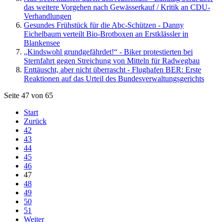
das weitere Vorgehen nach Gewässerkauf / Kritik an CDU-
Verhandlungen
Gesundes Frühstück für die Abc-Schützen - Danny
Eichelbaum verteilt Bio-Brotboxen an Erstklässler in
Blankensee
„Kindswohl grundgefährdet!“ - Biker protestierten bei
Sternfahrt gegen Streichung von Mitteln für Radwegbau
Enttäuscht, aber nicht überrascht - Flughafen BER: Erste
Reaktionen auf das Urteil des Bundesverwaltungsgerichts
Seite 47 von 65
Start
Zurück
42
43
44
45
46
47
48
49
50
51
Weiter