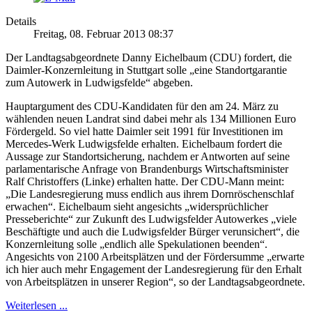
Details
Freitag, 08. Februar 2013 08:37
Der Landtagsabgeordnete Danny Eichelbaum (CDU) fordert, die
Daimler-Konzernleitung in Stuttgart solle „eine Standortgarantie
zum Autowerk in Ludwigsfelde“ abgeben.
Hauptargument des CDU-Kandidaten für den am 24. März zu
wählenden neuen Landrat sind dabei mehr als 134 Millionen Euro
Fördergeld. So viel hatte Daimler seit 1991 für Investitionen im
Mercedes-Werk Ludwigsfelde erhalten. Eichelbaum fordert die
Aussage zur Standortsicherung, nachdem er Antworten auf seine
parlamentarische Anfrage von Brandenburgs Wirtschaftsminister
Ralf Christoffers (Linke) erhalten hatte. Der CDU-Mann meint:
„Die Landesregierung muss endlich aus ihrem Dornröschenschlaf
erwachen“. Eichelbaum sieht angesichts „widersprüchlicher
Presseberichte“ zur Zukunft des Ludwigsfelder Autowerkes „viele
Beschäftigte und auch die Ludwigsfelder Bürger verunsichert“, die
Konzernleitung solle „endlich alle Spekulationen beenden“.
Angesichts von 2100 Arbeitsplätzen und der Fördersumme „erwarte
ich hier auch mehr Engagement der Landesregierung für den Erhalt
von Arbeitsplätzen in unserer Region“, so der Landtagsabgeordnete.
Weiterlesen ...